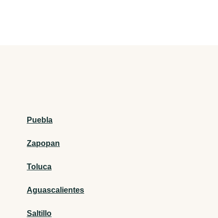
Puebla
Zapopan
Toluca
Aguascalientes
Saltillo