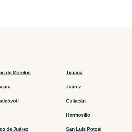
ec de Morelos
Tijuana
ajara
Juárez
alcóyotl
Culiacán
Hermosillo
co de Juárez
San Luis Potosí