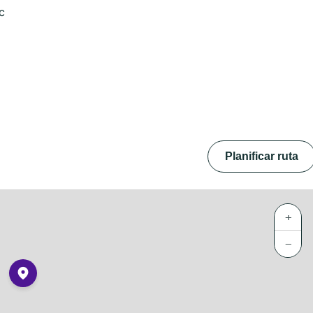
c
Planificar ruta
+
−