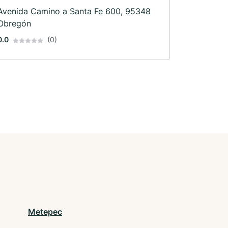
Avenida Camino a Santa Fe 600, 95348
Obregón
0.0
(0)
Metepec