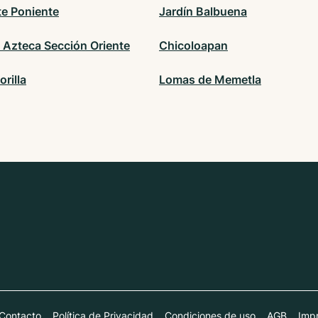
te Poniente
Jardín Balbuena
 Azteca Sección Oriente
Chicoloapan
orilla
Lomas de Memetla
Contacto
Política de Privacidad
Condiciones de uso
AGB
Impr