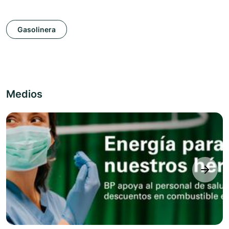
Gasolinera
Medios
next