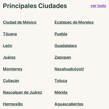
Principales Ciudades
ver todo
Ciudad de México
Ecatepec de Morelos
Tijuana
Puebla
León
Guadalajara
Juárez
Zapopan
Monterrey
Nezahualcóyotl
Culiacán
Toluca
Naucalpan de Juárez
Mérida
Hermosillo
Aguascalientes