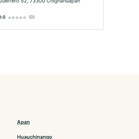
Guerrero 52, 73300 Chignahuapan
0.0
(0)
Apan
Huauchinango