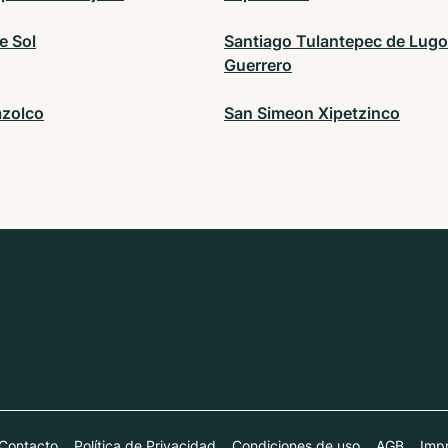
e Sol
Santiago Tulantepec de Lugo
Guerrero
azolco
San Simeon Xipetzinco
Contacto
Política de Privacidad
Condiciones de uso
AGB
Impr