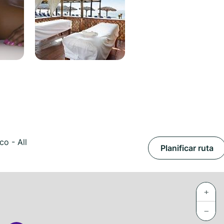
co - All
Planificar ruta
+
−