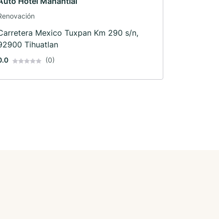
Auto Hotel Manantial
Renovación
Carretera Mexico Tuxpan Km 290 s/n,
92900 Tihuatlan
0.0
(0)