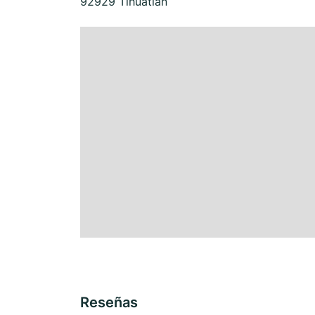
92929 Tihuatlán
Reseñas