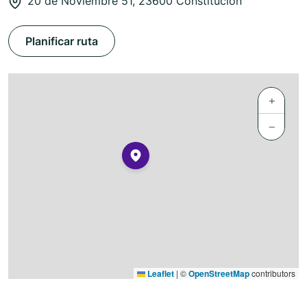
20 de Noviembre 51, 23600 Constitución
Planificar ruta
+
−
Leaflet
|
©
OpenStreetMap
contributors