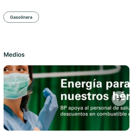
Gasolinera
Medios
next