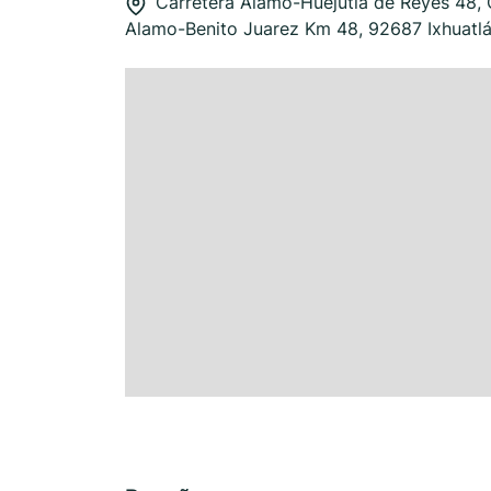
Carretera Álamo-Huejutla de Reyes 48, 
Alamo-Benito Juarez Km 48, 92687 Ixhuatl