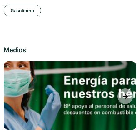
Gasolinera
Medios
next