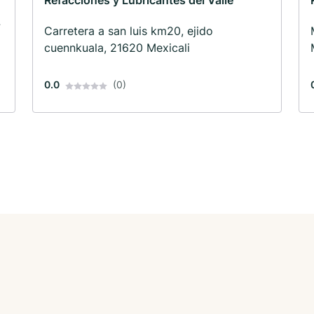
Refacciones y Lubricantes del Valle
·
Carretera a san luis km20, ejido
cuennkuala, 21620 Mexicali
0.0
(0)