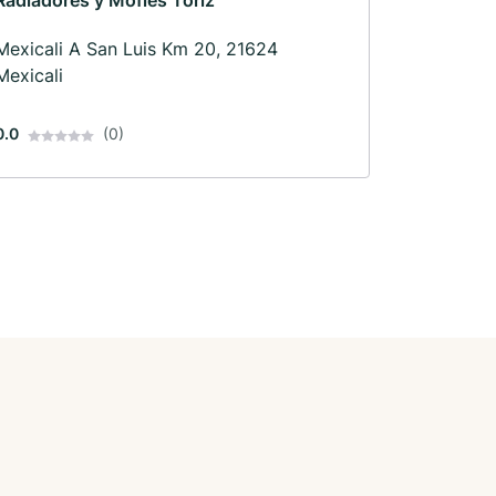
Radiadores y Mofles Toriz
Mexicali A San Luis Km 20, 21624
Mexicali
0.0
(0)