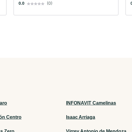
(0)
0.0
aro
INFONAVIT Camelinas
ón Centro
Isaac Arriaga
as Zero
Virrey Antonio de Mendoza