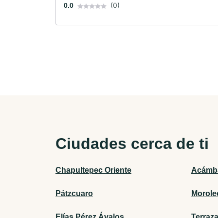
(0)
0.0
Ciudades cerca de ti
Chapultepec Oriente
Acámb
Pátzcuaro
Morole
Elías Pérez Ávalos
Terraz