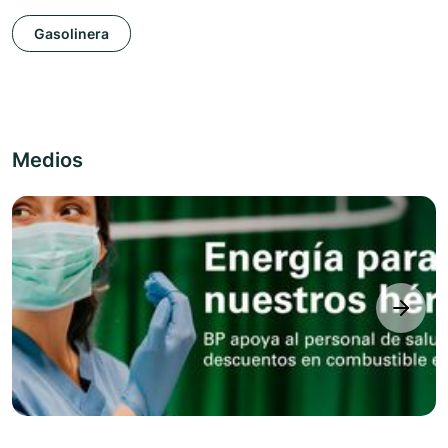
Gasolinera
Medios
next