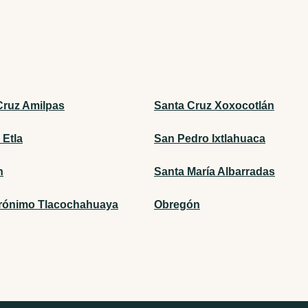
Cruz Amilpas
Santa Cruz Xoxocotlán
 Etla
San Pedro Ixtlahuaca
n
Santa María Albarradas
rónimo Tlacochahuaya
Obregón