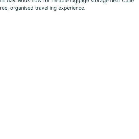
he day. Book now for reliable luggage storage near Calle
free, organised travelling experience.