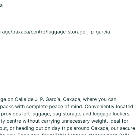
ca
orage/oaxaca/centro/luggage-storage-j-p-garcia
ge on Calle de J. P. García, Oaxaca, where you can
ckpacks with complete peace of mind. Conveniently located
ty provides left luggage, bag storage, and luggage lockers,
city centre without carrying unnecessary weight. Ideal for
ckout, or heading out on day trips around Oaxaca, our secure