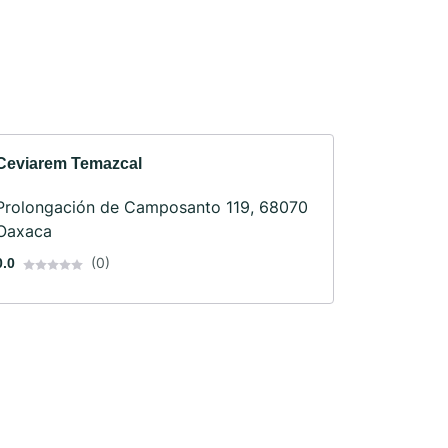
Ceviarem Temazcal
Prolongación de Camposanto 119, 68070
Oaxaca
(0)
0.0