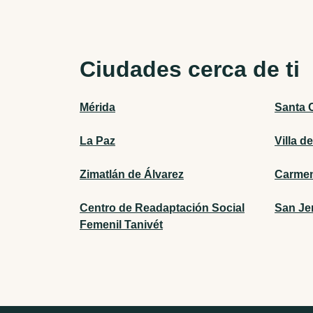
Ciudades cerca de ti
Mérida
Santa 
La Paz
Villa de
Zimatlán de Álvarez
Carme
Centro de Readaptación Social
San Je
Femenil Tanivét