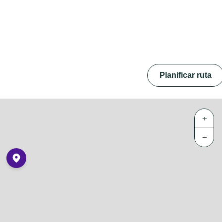
a
Planificar ruta
+
−