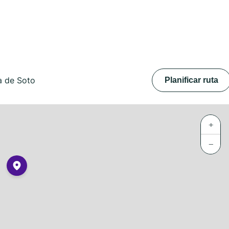
a de Soto
Planificar ruta
+
−