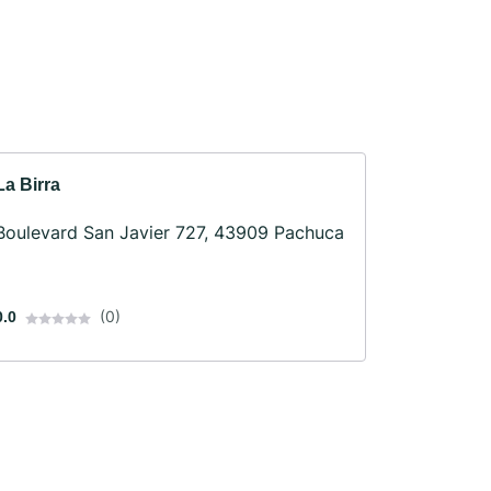
La Birra
Boulevard San Javier 727, 43909 Pachuca
(0)
0.0