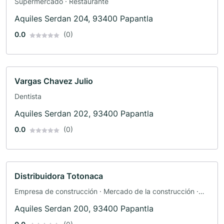
Supermercado · Restaurante
Aquiles Serdan 204, 93400 Papantla
0.0
(0)
Vargas Chavez Julio
Dentista
Aquiles Serdan 202, 93400 Papantla
0.0
(0)
Distribuidora Totonaca
Empresa de construcción · Mercado de la construcción ·
Instalación eléctrica · Comercio de materiales de
Aquiles Serdan 200, 93400 Papantla
construcción · Mayorista · Centro comercial