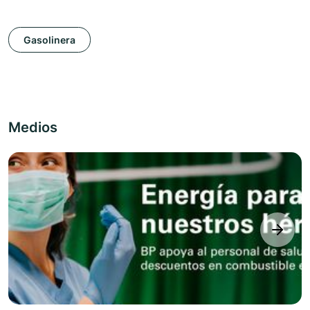
Gasolinera
Medios
next