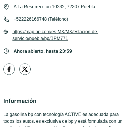
A La Resurreccion 10232, 72307 Puebla
+522226166748
(Teléfono)
https://map.bp.com/es-MX/MX/estacion-de-
servicio/puebla/bp/BPM771
Ahora abierto, hasta 23:59
Información
La gasolina bp con tecnología ACTIVE es adecuada para
todos los autos, es exclusiva de bp y está formulada con un