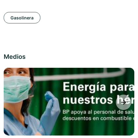
Gasolinera
Medios
next