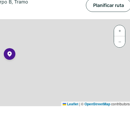
erpo B, Tramo
Planificar ruta
+
−
Leaflet
|
©
OpenStreetMap
contributors