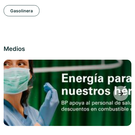
Gasolinera
Medios
next