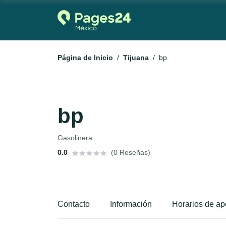
Página de Inicio
Tijuana
bp
bp
Gasolinera
0.0
(0 Reseñas)
Contacto
Información
Horarios de ap