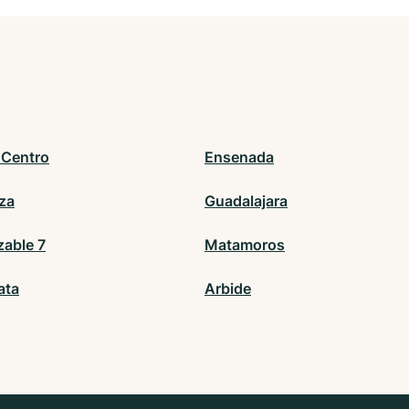
 Centro
Ensenada
za
Guadalajara
zable 7
Matamoros
ata
Arbide