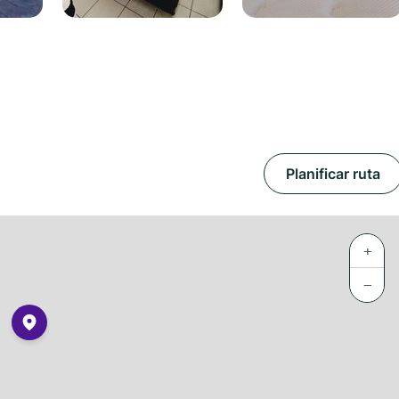
Planificar ruta
+
−