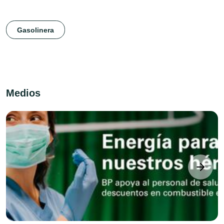
Gasolinera
Medios
next