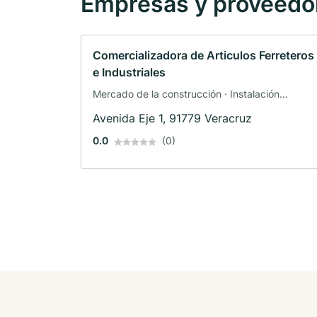
Empresas y proveedore
Comercializadora de Articulos Ferreteros
e Industriales
Mercado de la construcción · Instalación
eléctrica · Mayorista · Centro comercial ·
Avenida Eje 1, 91779 Veracruz
Renovación
0.0
(0)