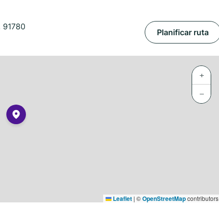
, 91780
Planificar ruta
+
−
Leaflet
|
©
OpenStreetMap
contributors