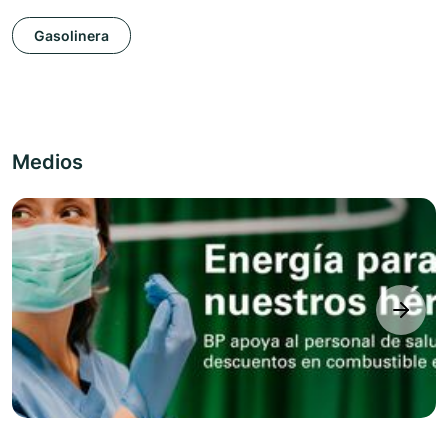
Gasolinera
Medios
next