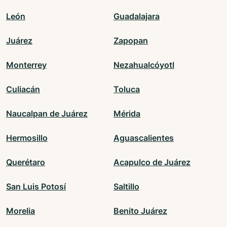
León
Guadalajara
Juárez
Zapopan
Monterrey
Nezahualcóyotl
Culiacán
Toluca
Naucalpan de Juárez
Mérida
Hermosillo
Aguascalientes
Querétaro
Acapulco de Juárez
San Luis Potosí
Saltillo
Morelia
Benito Juárez