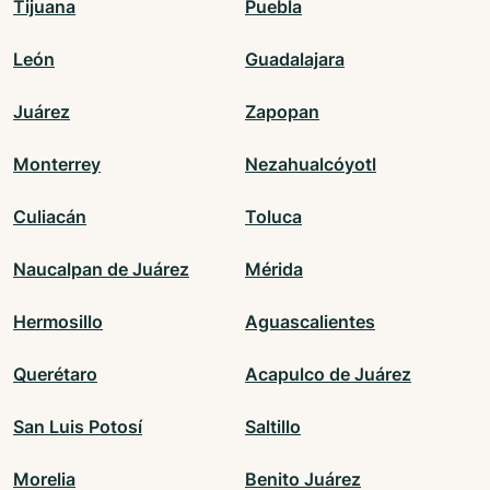
Tijuana
Puebla
León
Guadalajara
Juárez
Zapopan
Monterrey
Nezahualcóyotl
Culiacán
Toluca
Naucalpan de Juárez
Mérida
Hermosillo
Aguascalientes
Querétaro
Acapulco de Juárez
San Luis Potosí
Saltillo
Morelia
Benito Juárez