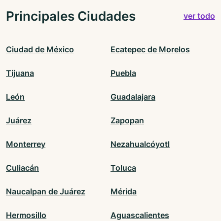
Principales Ciudades
ver todo
Ciudad de México
Ecatepec de Morelos
Tijuana
Puebla
León
Guadalajara
Juárez
Zapopan
Monterrey
Nezahualcóyotl
Culiacán
Toluca
Naucalpan de Juárez
Mérida
Hermosillo
Aguascalientes