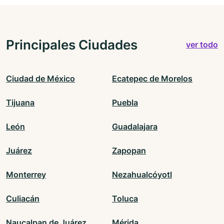
Principales Ciudades
ver todo
Ciudad de México
Ecatepec de Morelos
Tijuana
Puebla
León
Guadalajara
Juárez
Zapopan
Monterrey
Nezahualcóyotl
Culiacán
Toluca
Naucalpan de Juárez
Mérida