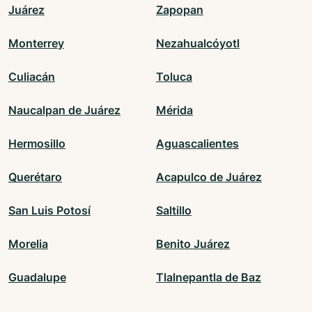
Juárez
Zapopan
Monterrey
Nezahualcóyotl
Culiacán
Toluca
Naucalpan de Juárez
Mérida
Hermosillo
Aguascalientes
Querétaro
Acapulco de Juárez
San Luis Potosí
Saltillo
Morelia
Benito Juárez
Guadalupe
Tlalnepantla de Baz