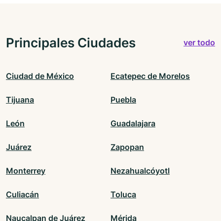
Principales Ciudades
ver todo
Ciudad de México
Ecatepec de Morelos
Tijuana
Puebla
León
Guadalajara
Juárez
Zapopan
Monterrey
Nezahualcóyotl
Culiacán
Toluca
Naucalpan de Juárez
Mérida