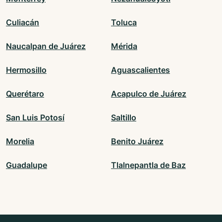
Culiacán
Toluca
Naucalpan de Juárez
Mérida
Hermosillo
Aguascalientes
Querétaro
Acapulco de Juárez
San Luis Potosí
Saltillo
Morelia
Benito Juárez
Guadalupe
Tlalnepantla de Baz