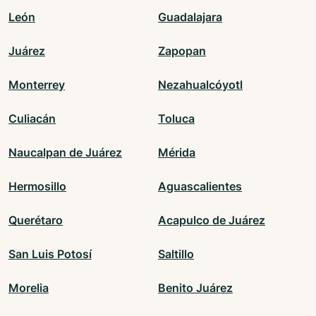
León
Guadalajara
Juárez
Zapopan
Monterrey
Nezahualcóyotl
Culiacán
Toluca
Naucalpan de Juárez
Mérida
Hermosillo
Aguascalientes
Querétaro
Acapulco de Juárez
San Luis Potosí
Saltillo
Morelia
Benito Juárez