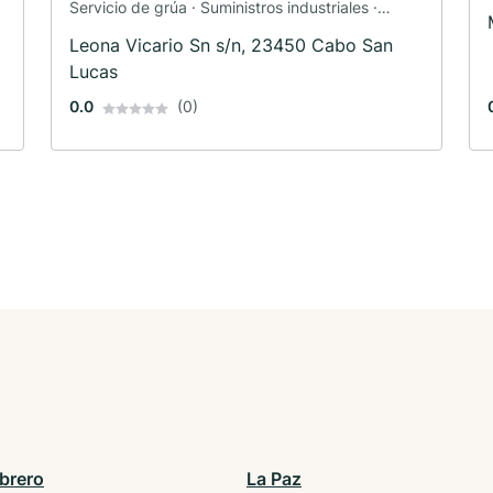
Servicio de grúa · Suministros industriales ·
Servicio de remolque · Taller
Leona Vicario Sn s/n, 23450 Cabo San
Lucas
0.0
(0)
ebrero
La Paz