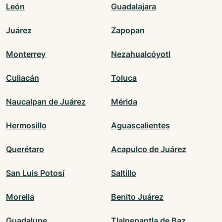
León
Guadalajara
Juárez
Zapopan
Monterrey
Nezahualcóyotl
Culiacán
Toluca
Naucalpan de Juárez
Mérida
Hermosillo
Aguascalientes
Querétaro
Acapulco de Juárez
San Luis Potosí
Saltillo
Morelia
Benito Juárez
Guadalupe
Tlalnepantla de Baz