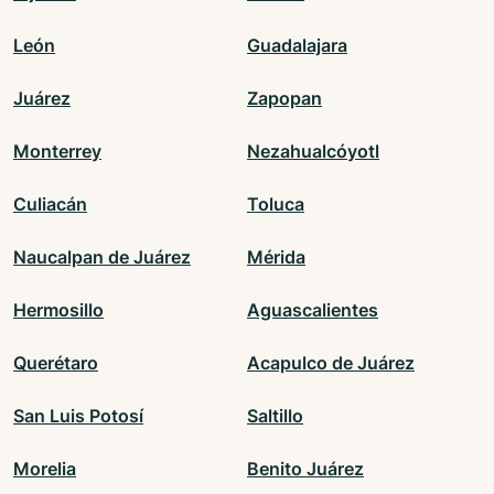
León
Guadalajara
Juárez
Zapopan
Monterrey
Nezahualcóyotl
Culiacán
Toluca
Naucalpan de Juárez
Mérida
Hermosillo
Aguascalientes
Querétaro
Acapulco de Juárez
San Luis Potosí
Saltillo
Morelia
Benito Juárez