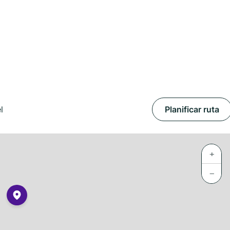
l
Planificar ruta
+
−