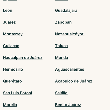
León
Guadalajara
Juárez
Zapopan
Monterrey
Nezahualcóyotl
Culiacán
Toluca
Naucalpan de Juárez
Mérida
Hermosillo
Aguascalientes
Querétaro
Acapulco de Juárez
San Luis Potosí
Saltillo
Morelia
Benito Juárez