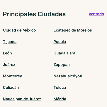
Principales Ciudades
ver todo
Ciudad de México
Ecatepec de Morelos
Tijuana
Puebla
León
Guadalajara
Juárez
Zapopan
Monterrey
Nezahualcóyotl
Culiacán
Toluca
Naucalpan de Juárez
Mérida