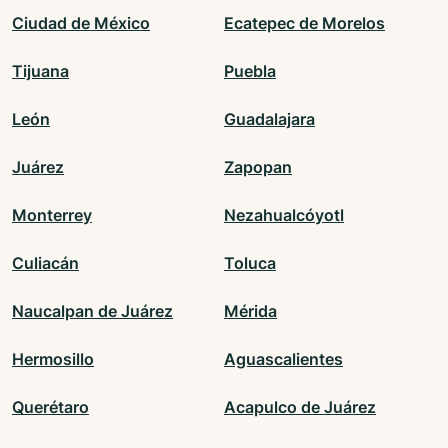
Ciudad de México
Ecatepec de Morelos
Tijuana
Puebla
León
Guadalajara
Juárez
Zapopan
Monterrey
Nezahualcóyotl
Culiacán
Toluca
Naucalpan de Juárez
Mérida
Hermosillo
Aguascalientes
Querétaro
Acapulco de Juárez