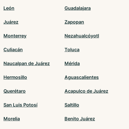
León
Guadalajara
Juárez
Zapopan
Monterrey
Nezahualcóyotl
Culiacán
Toluca
Naucalpan de Juárez
Mérida
Hermosillo
Aguascalientes
Querétaro
Acapulco de Juárez
San Luis Potosí
Saltillo
Morelia
Benito Juárez