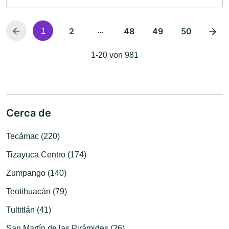
2
...
48
49
50
1
1-20 von 981
Cerca de
Tecámac (220)
Tizayuca Centro (174)
Zumpango (140)
Teotihuacán (79)
Tultitlán (41)
San Martín de las Pirámides (26)