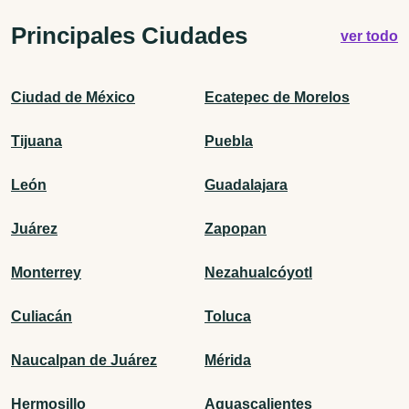
Principales Ciudades
ver todo
Ciudad de México
Ecatepec de Morelos
Tijuana
Puebla
León
Guadalajara
Juárez
Zapopan
Monterrey
Nezahualcóyotl
Culiacán
Toluca
Naucalpan de Juárez
Mérida
Hermosillo
Aguascalientes