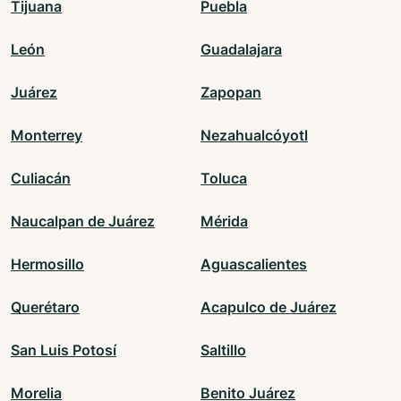
Tijuana
Puebla
León
Guadalajara
Juárez
Zapopan
Monterrey
Nezahualcóyotl
Culiacán
Toluca
Naucalpan de Juárez
Mérida
Hermosillo
Aguascalientes
Querétaro
Acapulco de Juárez
San Luis Potosí
Saltillo
Morelia
Benito Juárez