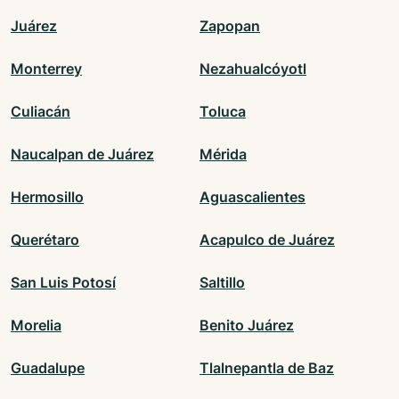
Juárez
Zapopan
Monterrey
Nezahualcóyotl
Culiacán
Toluca
Naucalpan de Juárez
Mérida
Hermosillo
Aguascalientes
Querétaro
Acapulco de Juárez
San Luis Potosí
Saltillo
Morelia
Benito Juárez
Guadalupe
Tlalnepantla de Baz