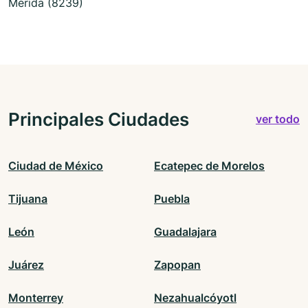
Mérida (8239)
Principales Ciudades
ver todo
Ciudad de México
Ecatepec de Morelos
Tijuana
Puebla
León
Guadalajara
Juárez
Zapopan
Monterrey
Nezahualcóyotl