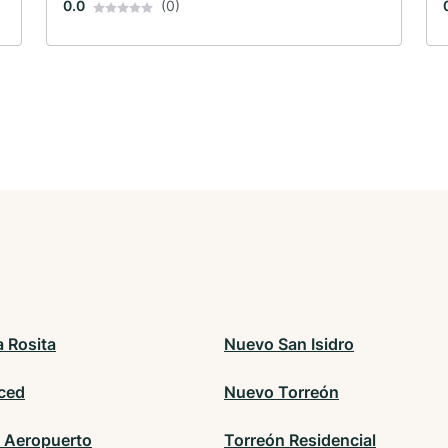
0.0
(0)
la Rosita
Nuevo San Isidro
ced
Nuevo Torreón
 Aeropuerto
Torreón Residencial