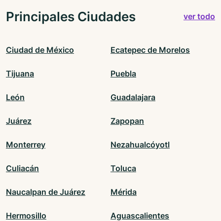
Principales Ciudades
ver todo
Ciudad de México
Ecatepec de Morelos
Tijuana
Puebla
León
Guadalajara
Juárez
Zapopan
Monterrey
Nezahualcóyotl
Culiacán
Toluca
Naucalpan de Juárez
Mérida
Hermosillo
Aguascalientes