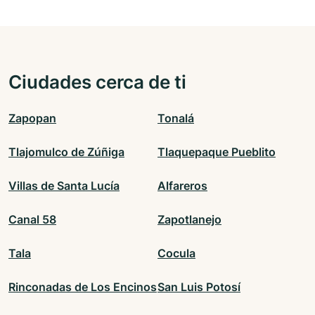
Ciudades cerca de ti
Zapopan
Tonalá
Tlajomulco de Zúñiga
Tlaquepaque Pueblito
Villas de Santa Lucía
Alfareros
Canal 58
Zapotlanejo
Tala
Cocula
Rinconadas de Los Encinos
San Luis Potosí